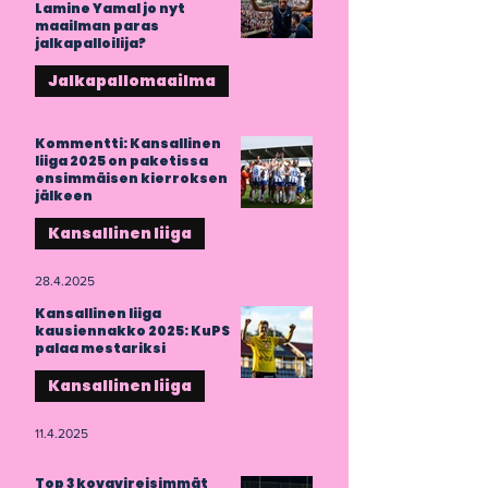
Lamine Yamal jo nyt
maailman paras
jalkapalloilija?
Jalkapallomaailma
17.5.2025
Kommentti: Kansallinen
liiga 2025 on paketissa
ensimmäisen kierroksen
jälkeen
Kansallinen liiga
28.4.2025
Kansallinen liiga
kausiennakko 2025: KuPS
palaa mestariksi
Kansallinen liiga
11.4.2025
Top 3 kovavireisimmät