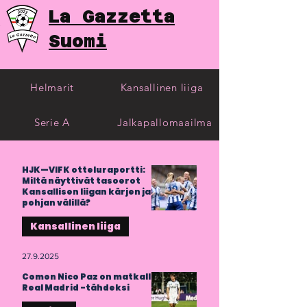
La Gazzetta
Suomi
Helmarit
Kansallinen liiga
Serie A
Jalkapallomaailma
HJK—VIFK otteluraportti:
Miltä näyttivät tasoerot
Kansallisen liigan kärjen ja
pohjan välillä?
Kansallinen liiga
27.9.2025
Comon Nico Paz on matkalla
Real Madrid -tähdeksi