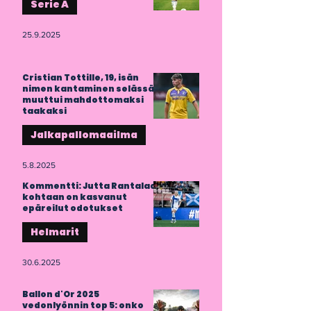
Serie A
25.9.2025
Cristian Tottille, 19, isän
nimen kantaminen selässä
muuttui mahdottomaksi
taakaksi
Jalkapallomaailma
5.8.2025
Kommentti: Jutta Rantalaa
kohtaan on kasvanut
epäreilut odotukset
Helmarit
30.6.2025
Ballon d'Or 2025
vedonlyönnin top 5: onko