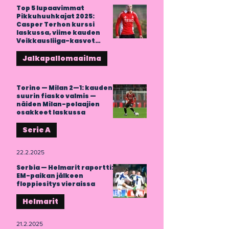
Top 5 lupaavimmat
Pikkuhuuhkajat 2025:
Casper Terhon kurssi
laskussa, viime kauden
Veikkausliiga-kasvot
kärjessä
Jalkapallomaailma
28.2.2025
Torino — Milan 2—1: kauden
suurin fiasko valmis —
näiden Milan-pelaajien
osakkeet laskussa
Serie A
22.2.2025
Serbia — Helmarit raportti:
EM-paikan jälkeen
floppiesitys vieraissa
Helmarit
21.2.2025