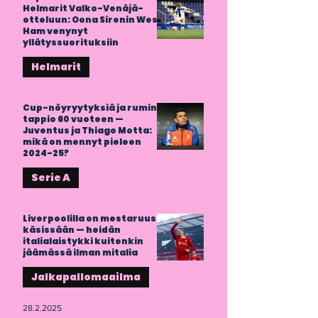
Helmarit Valko-Venäjä-
otteluun: Oona Sirenin West
Ham venynyt
yllätyssuorituksiin
Helmarit
1.4.2025
Cup-nöyryytyksiä ja rumin
tappio 60 vuoteen —
Juventus ja Thiago Motta:
mikä on mennyt pieleen
2024-25?
Serie A
13.3.2025
Liverpoolilla on mestaruus
käsissään — heidän
italialaistykki kuitenkin
jäämässä ilman mitalia
Jalkapallomaailma
28.2.2025