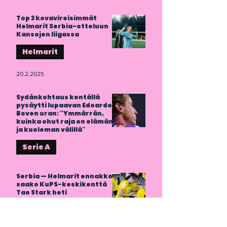
Top 3 kovavireisimmät
Helmarit Serbia-otteluun
Kansojen liigassa
Helmarit
20.2.2025
Sydänkohtaus kentällä
pysäytti lupaavan Edoardo
Boven uran: "Ymmärrän,
kuinka ohut raja on elämän
ja kuoleman välillä"
Serie A
16.2.2025
Serbia — Helmarit ennakko:
saako KuPS-keskikenttä
Tao Stark heti
mahdollisuuden näyttää?
Helmarit