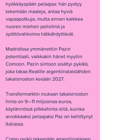
hyökkäyspään pelaajaa: hän pystyy 
tekemään maaleja, antaa hyviä 
vapaapotkuja, mutta ennen kaikkea 
nuoren miehen pelisilmä ja 
syöttövalikoima hätkähdyttävät.
Madridissa ymmärrettiin Pazin 
potentiaali, vaikkakin hänet myytiin 
Comoon. Pazin siirtoon sisältyi pykälä, 
joka takaa Realille argentiinalaistähden 
takaisinoston kesään 2027.
Transfermarktin mukaan takaisinoston 
hinta on 9—11 miljoonaa euroa, 
käytännössä pilkkahinta siitä, kuinka 
arvokkaaksi pelaajaksi Paz on kehittynyt 
Italiassa.
Como pyrkii tekemään argentiinalaisen 