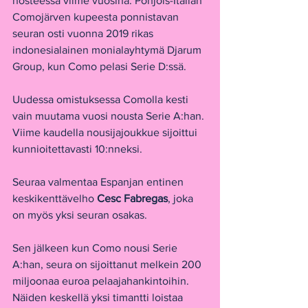
nosteessa viime vuosina. Pohjois-Italian 
Comojärven kupeesta ponnistavan 
seuran osti vuonna 2019 rikas 
indonesialainen monialayhtymä Djarum 
Group, kun Como pelasi Serie D:ssä.
Uudessa omistuksessa Comolla kesti 
vain muutama vuosi nousta Serie A:han. 
Viime kaudella nousijajoukkue sijoittui 
kunnioitettavasti 10:nneksi.
Seuraa valmentaa Espanjan entinen 
keskikenttävelho 
Cesc Fabregas
, joka 
on myös yksi seuran osakas.
Sen jälkeen kun Como nousi Serie 
A:han, seura on sijoittanut melkein 200 
miljoonaa euroa pelaajahankintoihin. 
Näiden keskellä yksi timantti loistaa 