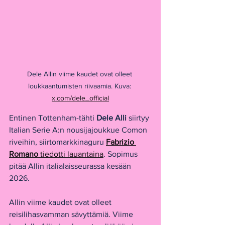
Dele Allin viime kaudet ovat olleet 
loukkaantumisten riivaamia. Kuva: 
x.com/dele_official
Entinen Tottenham-tähti 
Dele Alli
 siirtyy 
Italian Serie A:n nousijajoukkue Comon 
riveihin, siirtomarkkinaguru 
Fabrizio 
Romano
 tiedotti lauantaina
. Sopimus 
pitää Allin italialaisseurassa kesään 
2026.
Allin viime kaudet ovat olleet 
reisilihasvamman sävyttämiä. Viime 