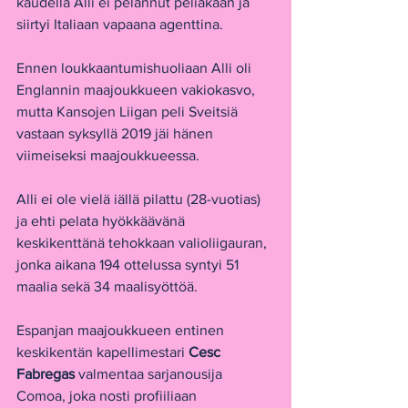
kaudella Alli ei pelannut peliäkään ja 
siirtyi Italiaan vapaana agenttina.
Ennen loukkaantumishuoliaan Alli oli 
Englannin maajoukkueen vakiokasvo, 
mutta Kansojen Liigan peli Sveitsiä 
vastaan syksyllä 2019 jäi hänen 
viimeiseksi maajoukkueessa.
Alli ei ole vielä iällä pilattu (28-vuotias) 
ja ehti pelata hyökkäävänä 
keskikenttänä tehokkaan valioliigauran, 
jonka aikana 194 ottelussa syntyi 51 
maalia sekä 34 maalisyöttöä.
Espanjan maajoukkueen entinen 
keskikentän kapellimestari 
Cesc 
Fabregas
 valmentaa sarjanousija 
Comoa, joka nosti profiiliaan 