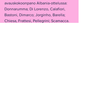
avauskokoonpano Albania-ottelussa:
Donnarumma; Di Lorenzo, Calafiori, 
Bastoni, Dimarco; Jorginho, Barella; 
Chiesa, Frattesi, Pellegrini; Scamacca.
Azzurri
Jalkapallomaailma
Katso kaikki
Viimeisimmät päivitykset