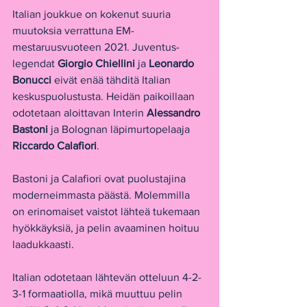
Italian joukkue on kokenut suuria 
muutoksia verrattuna EM-
mestaruusvuoteen 2021. Juventus-
legendat 
Giorgio Chiellini
 ja 
Leonardo 
Bonucci
 eivät enää tähditä Italian 
keskuspuolustusta. Heidän paikoillaan 
odotetaan aloittavan Interin
 Alessandro 
Bastoni
 ja Bolognan läpimurtopelaaja
Riccardo Calafiori
.
Bastoni ja Calafiori ovat puolustajina 
moderneimmasta päästä. Molemmilla 
on erinomaiset vaistot lähteä tukemaan 
hyökkäyksiä, ja pelin avaaminen hoituu 
laadukkaasti.
Italian odotetaan lähtevän otteluun 4-2-
3-1 formaatiolla, mikä muuttuu pelin 