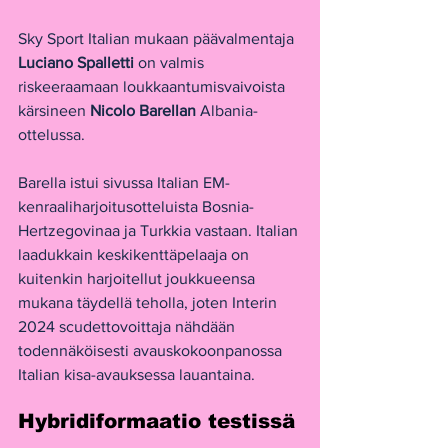
Sky Sport Italian mukaan päävalmentaja
Luciano Spalletti
 on valmis 
riskeeraamaan loukkaantumisvaivoista 
kärsineen 
Nicolo Barellan
 Albania-
ottelussa.
Barella istui sivussa Italian EM-
kenraaliharjoitusotteluista Bosnia-
Hertzegovinaa ja Turkkia vastaan. Italian 
laadukkain keskikenttäpelaaja on 
kuitenkin harjoitellut joukkueensa 
mukana täydellä teholla, joten Interin 
2024 scudettovoittaja nähdään 
todennäköisesti avauskokoonpanossa 
Italian kisa-avauksessa lauantaina.
Hybridiformaatio testissä