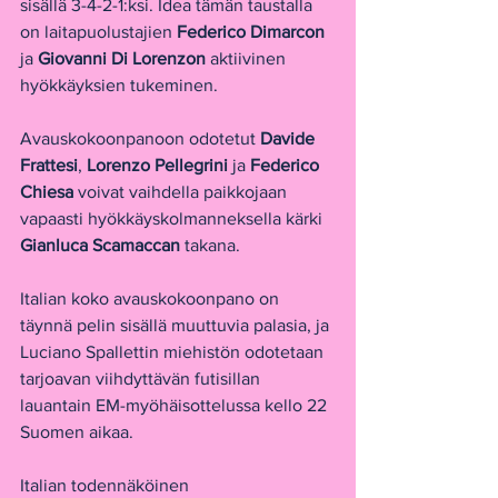
sisällä 3-4-2-1:ksi. Idea tämän taustalla 
on laitapuolustajien 
Federico Dimarcon
ja 
Giovanni Di Lorenzon 
aktiivinen 
hyökkäyksien tukeminen.
Avauskokoonpanoon odotetut 
Davide 
Frattesi
, 
Lorenzo Pellegrini
 ja
 Federico 
Chiesa
 voivat vaihdella paikkojaan 
vapaasti hyökkäyskolmanneksella kärki
Gianluca Scamaccan
 takana.
Italian koko avauskokoonpano on 
täynnä pelin sisällä muuttuvia palasia, ja 
Luciano Spallettin miehistön odotetaan 
tarjoavan viihdyttävän futisillan 
lauantain EM-myöhäisottelussa kello 22 
Suomen aikaa.
Italian todennäköinen 