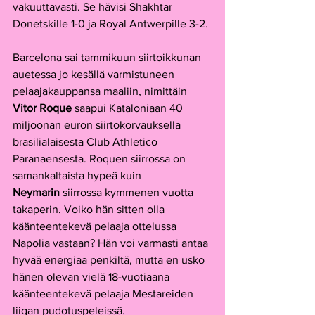
vakuuttavasti. Se hävisi Shakhtar 
Donetskille 1-0 ja Royal Antwerpille 3-2. 
Barcelona sai tammikuun siirtoikkunan 
auetessa jo kesällä varmistuneen 
pelaajakauppansa maaliin, nimittäin 
Vitor Roque 
saapui Kataloniaan 40 
miljoonan euron siirtokorvauksella 
brasilialaisesta Club Athletico 
Paranaensesta. Roquen siirrossa on 
samankaltaista hypeä kuin 
Neymarin
 siirrossa kymmenen vuotta 
takaperin. Voiko hän sitten olla 
käänteentekevä pelaaja ottelussa 
Napolia vastaan? Hän voi varmasti antaa 
hyvää energiaa penkiltä, mutta en usko 
hänen olevan vielä 18-vuotiaana 
käänteentekevä pelaaja Mestareiden 
liigan pudotuspeleissä.