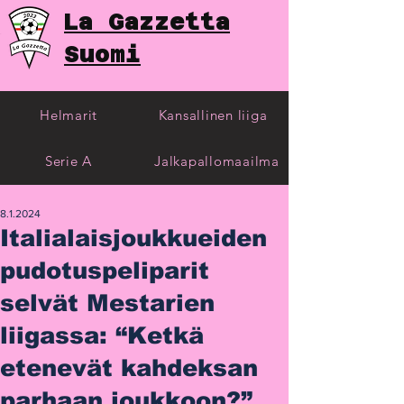
La Gazzetta
Suomi
Helmarit
Kansallinen liiga
Serie A
Jalkapallomaailma
8.1.2024
Italialaisjoukkueiden
pudotuspeliparit
selvät Mestarien
liigassa: “Ketkä
etenevät kahdeksan
parhaan joukkoon?”