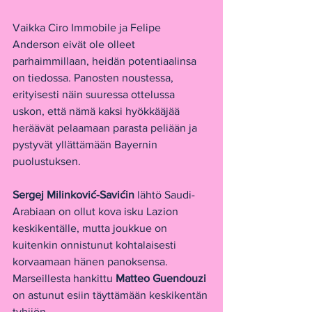
Vaikka Ciro Immobile ja Felipe 
Anderson eivät ole olleet 
parhaimmillaan, heidän potentiaalinsa 
on tiedossa. Panosten noustessa, 
erityisesti näin suuressa ottelussa 
uskon, että nämä kaksi hyökkääjää 
heräävät pelaamaan parasta peliään ja 
pystyvät yllättämään Bayernin 
puolustuksen.
Sergej Milinković-Savićin
 lähtö Saudi-
Arabiaan on ollut kova isku Lazion 
keskikentälle, mutta joukkue on 
kuitenkin onnistunut kohtalaisesti 
korvaamaan hänen panoksensa. 
Marseillesta hankittu 
Matteo Guendouzi
on astunut esiin täyttämään keskikentän 
tyhjiön.