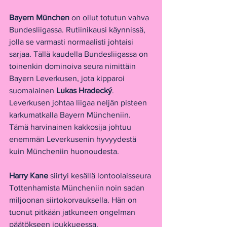
Bayern München
 on ollut totutun vahva 
Bundesliigassa. Rutiinikausi käynnissä, 
jolla se varmasti normaalisti johtaisi 
sarjaa. Tällä kaudella Bundesliigassa on 
toinenkin dominoiva seura nimittäin 
Bayern Leverkusen, jota kipparoi 
suomalainen 
Lukas Hradecký
. 
Leverkusen johtaa liigaa neljän pisteen 
karkumatkalla Bayern Müncheniin. 
Tämä harvinainen kakkosija johtuu 
enemmän Leverkusenin hyvyydestä 
kuin Müncheniin huonoudesta.
Harry Kane
 siirtyi kesällä lontoolaisseura 
Tottenhamista Müncheniin noin sadan 
miljoonan siirtokorvauksella. Hän on 
tuonut pitkään jatkuneen ongelman 
päätökseen joukkueessa. 