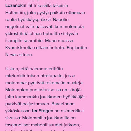
Lozanokin
 lähti kesällä takaisin 
Hollantiin, joka pystyi paikoin ottamaan 
roolia hyökkäyspäässä. Napolin 
ongelmat vain paisuvat, kun molempia 
ykköstähtiä ollaan huhuiltu siirtyvän 
isompiin seuroihin. Muun muassa 
Kvaratskheliaa ollaan huhuttu Englantiin 
Newcastleen. 
Uskon, että näemme erittäin 
mielenkiintoisen otteluparin, jossa 
molemmat pyrkivät tekemään maaleja. 
Molempien puolustuksessa on säröjä, 
joita kummankin joukkueen hyökkääjät 
pyrkivät paljastamaan. Barcelonan 
ykköskassari 
ter Stegen
 on esimerkiksi 
sivussa. Molemmilla joukkueilla on 
tasapuoliset mahdollisuudet jatkoon, 