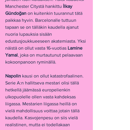
Manchester Citystä hankittu 
İlkay 
Gündoğan
 on kuitenkin tuurannut tätä 
paikkaa hyvin. Barcelonalle tuttuun 
tapaan se on tälläkin kaudella ajanut 
nuoria lupauksia sisään 
edustusjoukkueeseen akatemiasta. Yksi 
näistä on ollut vasta 16-vuotias 
Lamine 
Yamal
, joka on murtautunut pelaavaan 
kokoonpanoon ryminällä. 
Napolin
 kausi on ollut katastrofaalinen. 
Serie A:n hallitseva mestari olisi tällä 
hetkellä jäämässä europelienkin 
ulkopuolelle ollen vasta kahdeksas 
liigassa. Mestarien liigassa heillä on 
vielä mahdollisuus voittaa jotain tällä 
kaudella. Kasvojenpesu on siis vielä 
realistinen, mutta ei todellakaan 