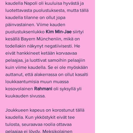
kaudella Napoli oli kuuluisa hyvästä ja 
luotettavasta puolustuksesta, mutta tällä 
kaudella tilanne on ollut jopa 
päinvastainen. Viime kauden 
puolustuksenlukko 
Kim Min-Jae
 siirtyi 
kesällä Bayern Müncheniin, mikä on 
todellakin näkynyt negatiivisesti. He 
eivät hankkineet ketään korvaavaa 
pelaajaa, ja luottivat samoihin pelaajiin 
kuin viime kaudella. Se ei ole myöskään 
auttanut, että alakerrassa on ollut kasalti 
loukkaantumisia muun muassa 
kosovolainen 
Rahmani
 oli syksyllä yli 
kuukauden sivussa.
Joukkueen kapeus on korostunut tällä 
kaudella. Kun ykköstykit eivät tee 
tulosta, seuraavaa roolia ottavaa 
pelaajaa ei löydy. Meksikolainen 