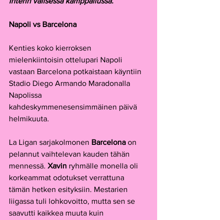
Interin välisessä kamppailussa. 
Napoli vs Barcelona
Kenties koko kierroksen 
mielenkiintoisin ottelupari Napoli 
vastaan Barcelona potkaistaan käyntiin 
Stadio Diego Armando Maradonalla 
Napolissa 
kahdeskymmenesensimmäinen päivä 
helmikuuta.
La Ligan sarjakolmonen 
Barcelona
 on 
pelannut vaihtelevan kauden tähän 
mennessä. 
Xavin 
ryhmälle monella oli 
korkeammat odotukset verrattuna 
tämän hetken esityksiin. Mestarien 
liigassa tuli lohkovoitto, mutta sen se 
saavutti kaikkea muuta kuin 