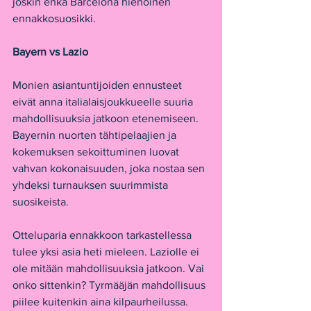
joskin ehkä Barcelona hienoinen 
ennakkosuosikki. 
Bayern vs Lazio
Monien asiantuntijoiden ennusteet 
eivät anna italialaisjoukkueelle suuria 
mahdollisuuksia jatkoon etenemiseen. 
Bayernin nuorten tähtipelaajien ja 
kokemuksen sekoittuminen luovat 
vahvan kokonaisuuden, joka nostaa sen 
yhdeksi turnauksen suurimmista 
suosikeista.
Otteluparia ennakkoon tarkastellessa 
tulee yksi asia heti mieleen. Laziolle ei 
ole mitään mahdollisuuksia jatkoon. Vai 
onko sittenkin? Tyrmääjän mahdollisuus 
piilee kuitenkin aina kilpaurheilussa.