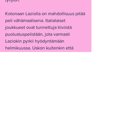
Kotonaan Laziolla on mahdollisuus pitää 
peli vähämaalisena. Italialaiset 
joukkueet ovat tunnettuja tiiviistä 
puolustuspelistään, jota varmasti 
Laziokin pyrkii hyödyntämään 
helmikuussa. Uskon kuitenkin että 
Allianz Arenalla saksalainen punakone 
laukeaa viimeistään ja talloo pienet 
italialaiset alleen. 
Atletico Madrid  vs Inter Milan 
Ottelupari saa varmasti monelle 
futisfanille jo ajatuksen tasolla veden 
kielelle.
Arpa asetti vastakkain kaksi taktista 
neroa, kun 
Diego Simeonen
 ja 
Simone 