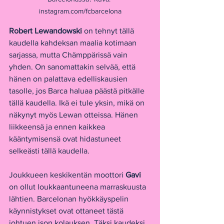
instagram.com/fcbarcelona
Robert Lewandowski
 on tehnyt tällä 
kaudella kahdeksan maalia kotimaan 
sarjassa, mutta Chämppärissä vain 
yhden. On sanomattakin selvää, että 
hänen on palattava edelliskausien 
tasolle, jos Barca haluaa päästä pitkälle 
tällä kaudella. Ikä ei tule yksin, mikä on 
näkynyt myös Lewan otteissa. Hänen 
liikkeensä ja ennen kaikkea 
kääntymisensä ovat hidastuneet 
selkeästi tällä kaudella. 
Joukkueen keskikentän moottori 
Gavi 
on ollut loukkaantuneena marraskuusta 
lähtien. Barcelonan hyökkäyspelin 
käynnistykset ovat ottaneet tästä 
johtuen ison kolauksen. Täksi kaudeksi 