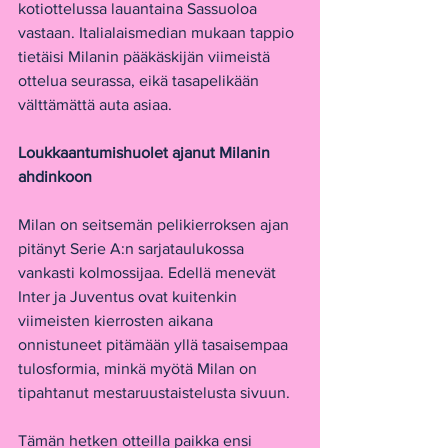
kotiottelussa lauantaina Sassuoloa 
vastaan. Italialaismedian mukaan tappio 
tietäisi Milanin pääkäskijän viimeistä 
ottelua seurassa, eikä tasapelikään 
välttämättä auta asiaa.
Loukkaantumishuolet ajanut Milanin 
ahdinkoon
Milan on seitsemän pelikierroksen ajan 
pitänyt Serie A:n sarjataulukossa 
vankasti kolmossijaa. Edellä menevät 
Inter ja Juventus ovat kuitenkin 
viimeisten kierrosten aikana 
onnistuneet pitämään yllä tasaisempaa 
tulosformia, minkä myötä Milan on 
tipahtanut mestaruustaistelusta sivuun.
Tämän hetken otteilla paikka ensi 