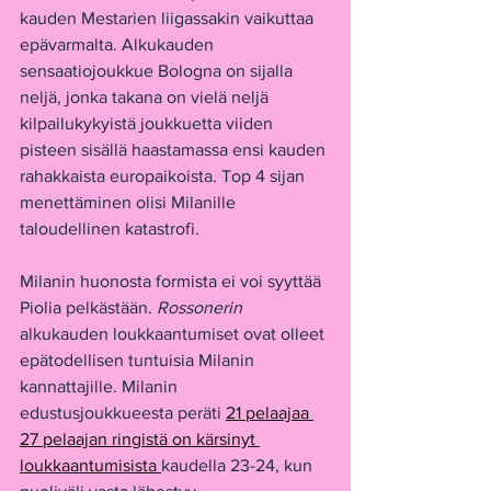
kauden Mestarien liigassakin vaikuttaa 
epävarmalta. Alkukauden 
sensaatiojoukkue Bologna on sijalla 
neljä, jonka takana on vielä neljä 
kilpailukykyistä joukkuetta viiden 
pisteen sisällä haastamassa ensi kauden 
rahakkaista europaikoista. Top 4 sijan 
menettäminen olisi Milanille 
taloudellinen katastrofi.
Milanin huonosta formista ei voi syyttää 
Piolia pelkästään. 
Rossonerin 
alkukauden loukkaantumiset ovat olleet 
epätodellisen tuntuisia Milanin 
kannattajille. Milanin 
edustusjoukkueesta peräti 
21 pelaajaa 
27 pelaajan ringistä on kärsinyt 
loukkaantumisista 
kaudella 23-24, kun 