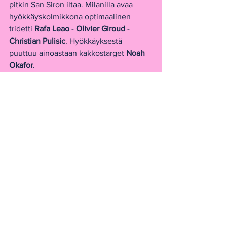
pitkin San Siron iltaa. Milanilla avaa 
hyökkäyskolmikkona optimaalinen 
tridetti 
Rafa Leao 
- 
Olivier Giroud 
- 
Christian Pulisic
. Hyökkäyksestä 
puuttuu ainoastaan kakkostarget 
Noah 
Okafor
.
Sassuolon poissaolijoiden lista on pitkä: 
Mattia Viti
, 
Daniel Boloca
, 
Pedro 
Obiang
, 
Guy Defrel
, 
Agustin Alvarez
, 
Matias Vina 
sekä 
Uros Racic 
ovat 
loukkaantuneiden kirjoissa. Vähintään 
hyvää leveyttä rosteriin tuovia pelaajia 
puuttuu myös vierasjoukkueelta, eikä 
kumpikaan joukkue ole parhaimmat 
päällä San Sirolla lauantaina.
Vaikka Domenico Berardi vaikuttaa 
pysäyttämättömältä keskinäisissä 