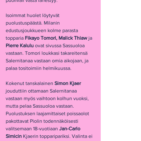
puoliväli vasta lähestyy.
Isoimmat huolet löytyvät 
puolustuspäästä. Milanin 
edustusjoukkueen kolme parasta 
topparia 
Fikayo Tomori, Malick Thiaw 
ja 
Pierre Kalulu 
ovat sivussa Sassuoloa 
vastaan. Tomori loukkasi takareitensä 
Salernitanaa vastaan omia aikojaan, ja 
palaa tositoimiin helmikuussa.
Kokenut tanskalainen 
Simon Kjaer 
jouduttiin ottamaan Salernitanaa 
vastaan myös vaihtoon kolhun vuoksi, 
mutta pelaa Sassuoloa vastaan. 
Puolustuksen laajamittaiset poissaolot 
pakottavat Piolin todennäköisesti 
valitsemaan 18-vuotiaan 
Jan-Carlo 
Simicin 
Kjaerin topparipariksi. Valinta ei 