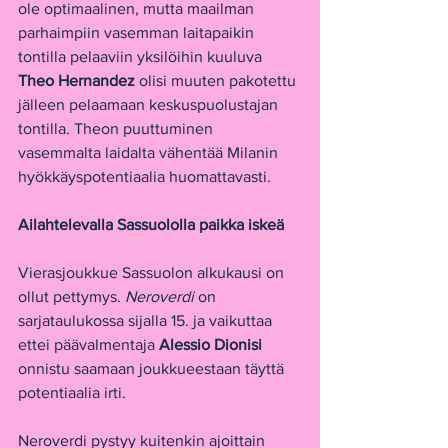
ole optimaalinen, mutta maailman 
parhaimpiin vasemman laitapaikin 
tontilla pelaaviin yksilöihin kuuluva 
Theo Hernandez 
olisi muuten pakotettu 
jälleen pelaamaan keskuspuolustajan 
tontilla. Theon puuttuminen 
vasemmalta laidalta vähentää Milanin 
hyökkäyspotentiaalia huomattavasti.
Ailahtelevalla Sassuololla paikka iskeä
Vierasjoukkue Sassuolon alkukausi on 
ollut pettymys. 
Neroverdi 
on 
sarjataulukossa sijalla 15. ja vaikuttaa 
ettei päävalmentaja 
Alessio Dionisi 
onnistu saamaan joukkueestaan täyttä 
potentiaalia irti.
Neroverdi pystyy kuitenkin ajoittain 