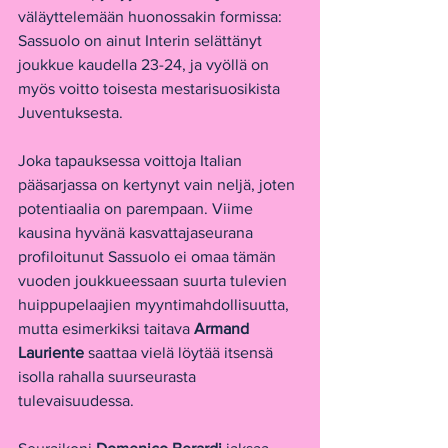
väläyttelemään huonossakin formissa: 
Sassuolo on ainut Interin selättänyt 
joukkue kaudella 23-24, ja vyöllä on 
myös voitto toisesta mestarisuosikista 
Juventuksesta.
Joka tapauksessa voittoja Italian 
pääsarjassa on kertynyt vain neljä, joten 
potentiaalia on parempaan. Viime 
kausina hyvänä kasvattajaseurana 
profiloitunut Sassuolo ei omaa tämän 
vuoden joukkueessaan suurta tulevien 
huippupelaajien myyntimahdollisuutta, 
mutta esimerkiksi taitava 
Armand 
Lauriente 
saattaa vielä löytää itsensä 
isolla rahalla suurseurasta 
tulevaisuudessa.