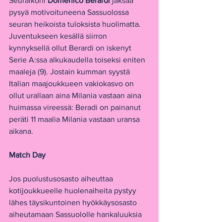
Seuraikoni 
Domenico Berardi 
jaksaa 
pysyä motivoituneena Sassuolossa 
seuran heikoista tuloksista huolimatta. 
Juventukseen kesällä siirron 
kynnyksellä ollut Berardi on iskenyt 
Serie A:ssa alkukaudella toiseksi eniten 
maaleja (9). Jostain kumman syystä 
Italian maajoukkueen vakiokasvo on 
ollut urallaan aina Milania vastaan aina 
huimassa vireessä: Beradi on painanut 
peräti 11 maalia Milania vastaan uransa 
aikana.
Match Day
Jos puolustusosasto aiheuttaa 
kotijoukkueelle huolenaiheita pystyy 
lähes täysikuntoinen hyökkäysosasto 
aiheutamaan Sassuololle hankaluuksia 