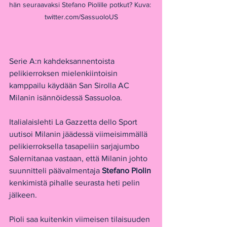
hän seuraavaksi Stefano Piolille potkut? Kuva: 
twitter.com/SassuoloUS
Serie A:n kahdeksannentoista 
pelikierroksen mielenkiintoisin 
kamppailu käydään San Sirolla AC 
Milanin isännöidessä Sassuoloa. 
Italialaislehti La Gazzetta dello Sport 
uutisoi Milanin jäädessä viimeisimmällä 
pelikierroksella tasapeliin sarjajumbo 
Salernitanaa vastaan, että Milanin johto 
suunnitteli päävalmentaja 
Stefano Piolin 
kenkimistä pihalle seurasta heti pelin 
jälkeen.
Pioli saa kuitenkin viimeisen tilaisuuden 