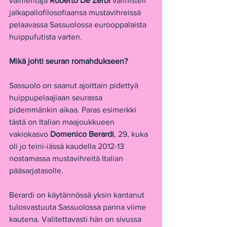
valmentaja 
Roberto De Zerbi 
valmisteli 
jalkapallofilosofiaansa mustavihreissä 
pelaavassa Sassuolossa eurooppalaista 
huippufutista varten.
Mikä johti seuran romahdukseen?
Sassuolo on saanut ajoittain pidettyä 
huippupelaajiaan seurassa 
pidemmänkin aikaa. Paras esimerkki 
tästä on Italian maajoukkueen 
vakiokasvo 
Domenico Berardi
, 29, kuka 
oli jo teini-iässä kaudella 2012-13 
nostamassa mustavihreitä Italian 
pääsarjatasolle.
Berardi on käytännössä yksin kantanut 
tulosvastuuta Sassuolossa parina viime 
kautena. Valitettavasti hän on sivussa 