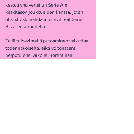
kestää yhä vertailun Serie A:n 
keskitason joukkueiden kanssa, joten 
olisi shokki nähdä mustavihreät Serie 
B:ssä ensi kaudella.
Tällä tulosvireellä putoaminen vaikuttaa 
todennäköiseltä, eikä voitonsaanti 
helpotu ensi viikolla Fiorentinan 
vieraana.
Sassuolo
Serie A
Katso kaikki
Viimeisimmät päivitykset