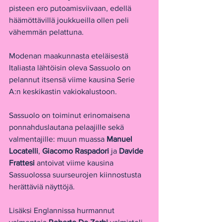
pisteen ero putoamisviivaan, edellä 
häämöttävillä joukkueilla ollen peli 
vähemmän pelattuna.
Modenan maakunnasta eteläisestä 
Italiasta lähtöisin oleva Sassuolo on 
pelannut itsensä viime kausina Serie 
A:n keskikastin vakiokalustoon.
Sassuolo on toiminut erinomaisena 
ponnahduslautana pelaajille sekä 
valmentajille: muun muassa 
Manuel 
Locatelli
, 
Giacomo Raspadori
 ja 
Davide 
Frattesi 
antoivat viime kausina 
Sassuolossa suurseurojen kiinnostusta 
herättäviä näyttöjä. 
Lisäksi Englannissa hurmannut 