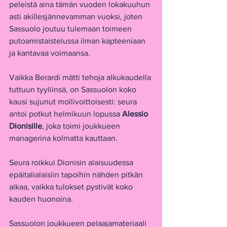
peleistä aina tämän vuoden lokakuuhun 
asti akillesjännevamman vuoksi, joten 
Sassuolo joutuu tulemaan toimeen 
putoamistaistelussa ilman kapteeniaan 
ja kantavaa voimaansa.
Vaikka Berardi mätti tehoja alkukaudella 
tuttuun tyyliinsä, on Sassuolon koko 
kausi sujunut mollivoittoisesti: seura 
antoi potkut helmikuun lopussa 
Alessio 
Dionisille
, joka toimi joukkueen 
managerina kolmatta kauttaan.
Seura roikkui Dionisin alaisuudessa 
epäitalialaisiin tapoihin nähden pitkän 
aikaa, vaikka tulokset pystivät koko 
kauden huonoina.
Sassuolon joukkueen pelaajamateriaali 