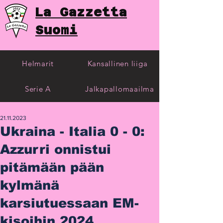
La Gazzetta
Suomi
Helmarit
Kansallinen liiga
Serie A
Jalkapallomaailma
21.11.2023
Ukraina - Italia 0 - 0:
Azzurri onnistui
pitämään pään
kylmänä
karsiutuessaan EM-
kisoihin 2024