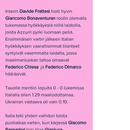
Interin 
Davide Frattesi 
hoiti hyvin 
Giancomo Bonaventuran 
roolin olemalla 
tukemassa hyökkäyksiä niillä laidoilla, 
joista Azzurri pyrki luomaan peliä. 
Ensimmäisen vartin jälkeen Italian 
hyökkäyksen vaarallisimmat tilanteet 
syntyivät vasemmalta laidalta, jossa 
maailmanluokan taitoa omaavat 
Federico Chiesa 
 ja 
Federico DImarco 
hääräsivät.
Tauolle mentiin lopulta 0 - 0 lukemissa 
Italialla ollen 1.29 maaliodottamaa. 
Ukrainan vastaava oli vain 0.10.
Italia teki yhden vaihdon toista 
puoliaikaa varten, kun kärjessä 
Giacomo 
Raspadori 
teki tilaa 
Gianluca 