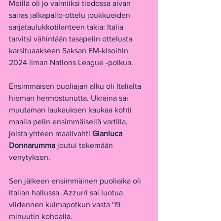
Meillä oli jo valmiiksi tiedossa aivan 
sairas jalkapallo-ottelu joukkueiden 
sarjataulukkotilanteen takia: Italia 
tarvitsi vähintään tasapelin ottelusta 
karsituaakseen Saksan EM-kisoihin 
2024 ilman Nations League -polkua.
Ensimmäisen puoliajan alku oli Italialta 
hieman hermostunutta. Ukraina sai 
muutaman laukauksen kaukaa kohti 
maalia pelin ensimmäisellä vartilla, 
joista yhteen maalivahti 
Gianluca 
Donnarumma 
joutui tekemään 
venytyksen.
Sen jälkeen ensimmäinen puoliaika oli 
Italian hallussa. Azzurri sai luotua 
viidennen kulmapotkun vasta '19 
minuutin kohdalla.