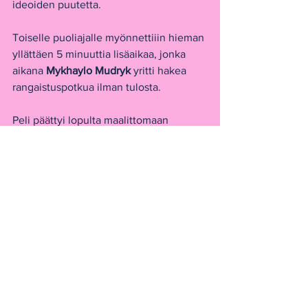
ideoiden puutetta. 
Toiselle puoliajalle myönnettiiin hieman 
yllättäen 5 minuuttia lisäaikaa, jonka 
aikana 
Mykhaylo Mudryk
 yritti hakea 
rangaistuspotkua ilman tulosta.
Peli päättyi lopulta maalittomaan 
tasapeliin, jonka jälkeen alkoivat 
helpottuneet Azzurrin juhlat kentällä. 
Ukraina pyrkii tämän tuloksen myötä 
karsiutumaan kesällä pelattaviin EM-
kisoihin Nations Leaguen kautta.
Azzurri
Jalkapallomaailma