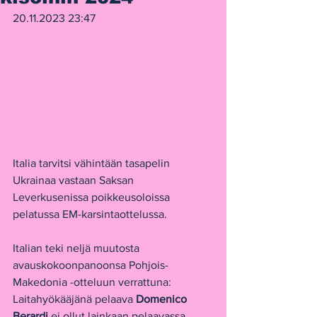
20.11.2023 23:47
Italia tarvitsi vähintään tasapelin 
Ukrainaa vastaan Saksan 
Leverkusenissa poikkeusoloissa 
pelatussa EM-karsintaottelussa.
Italian teki neljä muutosta 
avauskokoonpanoonsa Pohjois-
Makedonia -otteluun verrattuna: 
Laitahyökääjänä pelaava 
Domenico 
Berardi 
ei ollut lainkaan pelaavassa 