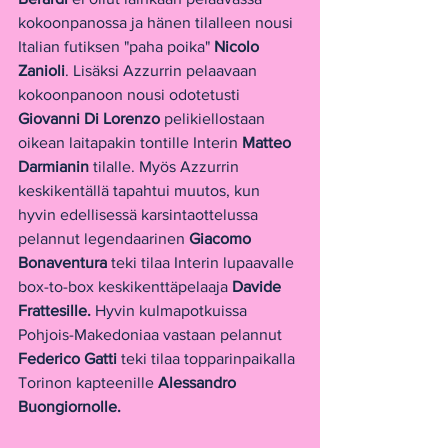
kokoonpanossa ja hänen tilalleen nousi 
Italian futiksen "paha poika" 
Nicolo 
Zanioli
. Lisäksi Azzurrin pelaavaan 
kokoonpanoon nousi odotetusti 
Giovanni Di Lorenzo 
pelikiellostaan 
oikean laitapakin tontille Interin 
Matteo 
Darmianin 
tilalle. Myös Azzurrin 
keskikentällä tapahtui muutos, kun 
hyvin edellisessä karsintaottelussa 
pelannut legendaarinen 
Giacomo 
Bonaventura 
teki tilaa Interin lupaavalle 
box-to-box keskikenttäpelaaja 
Davide 
Frattesille. 
Hyvin kulmapotkuissa 
Pohjois-Makedoniaa vastaan pelannut 
Federico Gatti 
teki tilaa topparinpaikalla 
Torinon kapteenille 
Alessandro 
Buongiornolle.