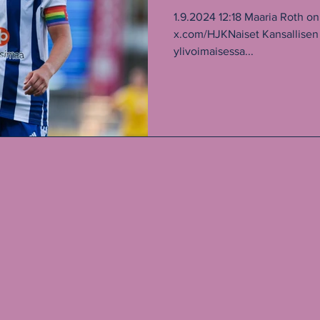
Euroopan val
1.9.2024 12:18 Maaria Roth on
x.com/HJKNaiset Kansallisen 
ylivoimaisessa...