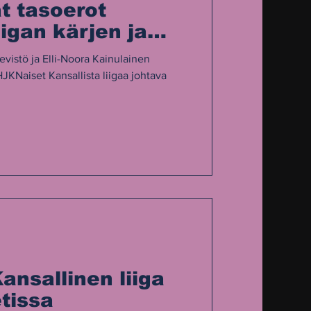
ät tasoerot
iigan kärjen ja
ä?
evistö ja Elli-Noora Kainulainen
HJKNaiset Kansallista liigaa johtava
ansallinen liiga
tissa