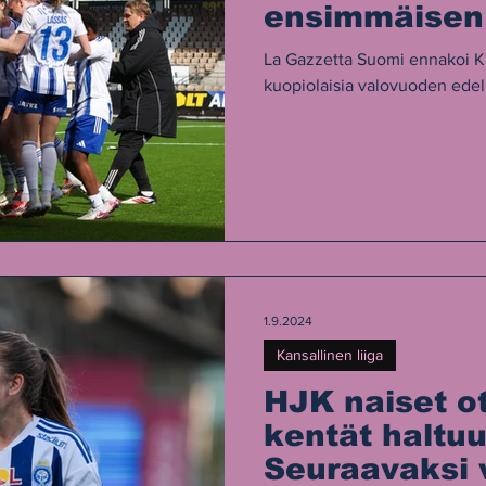
ensimmäisen
jälkeen
La Gazzetta Suomi ennakoi Ku
kuopiolaisia valovuoden edel
1.9.2024
Kansallinen liiga
HJK naiset o
kentät haltu
Seuraavaksi 