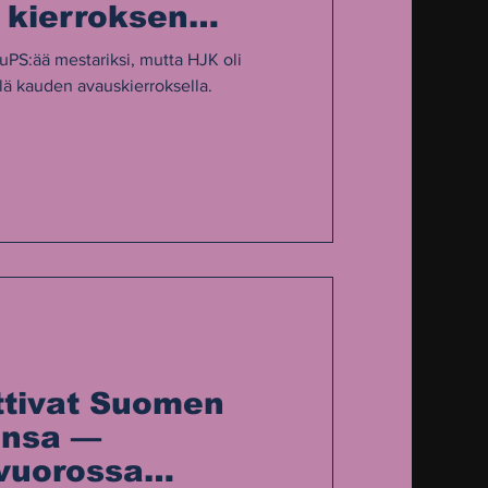
 kierroksen
PS:ää mestariksi, mutta HJK oli
lä kauden avauskierroksella.
ttivat Suomen
unsa —
vuorossa