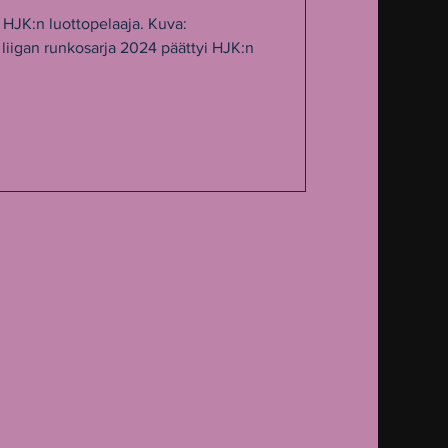
loitus?
 HJK:n luottopelaaja. Kuva:
liigan runkosarja 2024 päättyi HJK:n