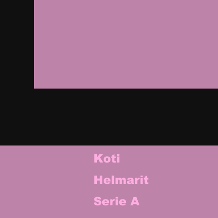
Koti
Helmarit
Serie A