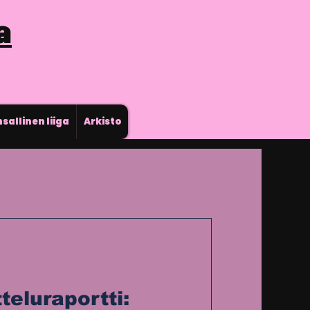
a
sallinen liiga
Arkisto
eluraportti: