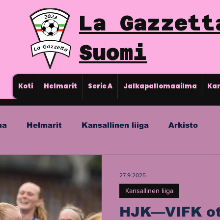
La Gazzett
Suomi
Koti
Helmarit
Serie A
Jalkapallomaailma
Kan
ma
Helmarit
Kansallinen liiga
Arkisto
27.9.2025
Kansallinen liiga
HJK—VIFK ott