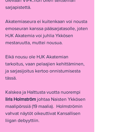
olevaan VIFK:hon ollen seitsemän 
sarjapistettä.
Akatemiaseura ei kuitenkaan voi nousta 
emoseuran kanssa pääsarjatasolle, joten 
HJK Akatemia voi juhlia Ykkösen 
mestaruutta, muttei nousua.
Eikä nousu ole HJK Akatemian 
tarkoitus, vaan pelaajien kehittäminen, 
ja sarjasijoitus kertoo onnistumisesta 
tässä.
Kalskea ja Halttusta vuotta nuorempi 
Iiris Holmström 
johtaa Naisten Ykkösen 
maalipörssiä (19 maalia).  Holmströmin 
vahvat näytöt oikeuttivat Kansallisen 
liigan debyyttiin.