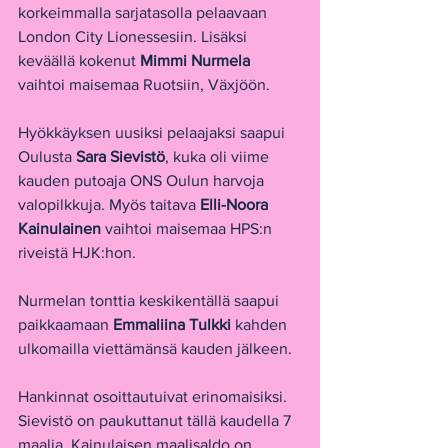
korkeimmalla sarjatasolla pelaavaan 
London City Lionessesiin. Lisäksi 
keväällä kokenut 
Mimmi Nurmela
vaihtoi maisemaa Ruotsiin, Växjöön.
Hyökkäyksen uusiksi pelaajaksi saapui 
Oulusta 
Sara Sievistö
, kuka oli viime 
kauden putoaja ONS Oulun harvoja 
valopilkkuja. Myös taitava 
Elli-Noora 
Kainulainen 
vaihtoi maisemaa HPS:n 
riveistä HJK:hon.
Nurmelan tonttia keskikentällä saapui 
paikkaamaan 
Emmaliina Tulkki
 kahden 
ulkomailla viettämänsä kauden jälkeen.
Hankinnat osoittautuivat erinomaisiksi. 
Sievistö on paukuttanut tällä kaudella 7 
maalia. Kainulaisen maalisaldo on 