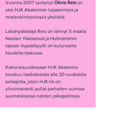
Vuonna 2007 syntynyt 
Olivia Reis
 on 
yksi HJK Akatemian lupaavimpia ja 
mielenkiintoisimpia yksilöitä.
Laitahyökkääjä Reis on tehnyt 5 maalia 
Naisten Ykkösessä ja Holmströmin 
tapaan liigadebyytti on kuluneelta 
kaudelta taskussa.
Kokonaisuudessaan HJK Akatemia 
koostuu laadukkaista alle 20-vuotiaista 
pelaajista, joten HJK:lla on 
ylivoimaisesti pullat parhaiten uunissa 
suomalaisessa naisten jalkapallossa.
Eurooppaan seuraavaksi?
HJK:n erinomainen organisaatio 
kasvattaa nopeasti eroa muihin 