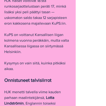
HJK naiset voittivat 18:sta 
runkosarjaottelustaan peräti 17, minkä 
lisäksi yksi peli päättyi tasan — 
uskomaton saldo takaa 12 sarjapisteen 
eron kakkosena majailevaan KuPS:iin.
KuPS on voittanut Kansallisen liigan 
kolmena vuonna peräkkäin, mutta valta 
Kansallisessa liigassa on siirtymässä 
Helsinkiin.
Kysymys on vain siitä, kuinka pitkäksi 
aikaa.
Onnistuneet talvisiirrot
HJK menetti talvella viime kauden 
parhaan maalintekijänsä, 
Lotta 
Lindströmin
, Englannin toiseksi 