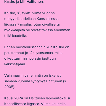
Kalske 
ja 
Lilli Halttunen
.
Kalske, 18, tykitti viime vuonna 
debyyttikaudellaan Kansallisessa 
liigassa 7 maalia, joten oivalliselta 
hyökkääjältä oli odotettavissa enemmän 
tällä kaudella.
Ennen mestaruussarjan alkua Kalske on 
paukuttanut jo 12 täysosumaa, mikä 
oikeuttaa maalipörssin jaettuun 
kakkossijaan.
Vain maalin vähemmän on iskenyt 
samana vuonna syntynyt Halttunen (s. 
2005).
Kausi 2024 on Halttusen läpimurtokausi 
Kansallisessa liigassa. Viime kaudella 