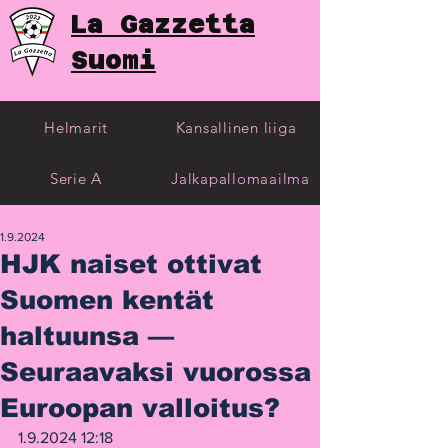
La Gazzetta
Suomi
Helmarit
Kansallinen liiga
Serie A
Jalkapallomaailma
1.9.2024
HJK naiset ottivat
Suomen kentät
haltuunsa —
Seuraavaksi vuorossa
Euroopan valloitus?
1.9.2024 12:18